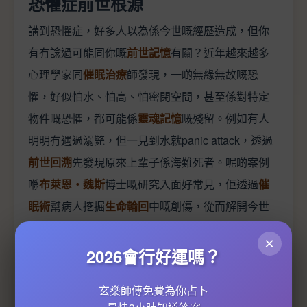
恐懼症前世根源
講到恐懼症，好多人以為係今世嘅經歷造成，但你
有冇諗過可能同你嘅
前世記憶
有關？近年越來越多
心理學家同
催眠治療
師發現，一啲無緣無故嘅恐
懼，好似怕水、怕高、怕密閉空間，甚至係對特定
物件嘅恐懼，都可能係
靈魂記憶
嘅殘留。例如有人
明明冇遇過溺斃，但一見到水就panic attack，透過
前世回溯
先發現原來上輩子係海難死者。呢啲案例
喺
布萊恩‧魏斯
博士嘅研究入面好常見，佢透過
催
眠術
幫病人挖掘
生命輪回
中嘅創傷，從而解開今世
嘅心結。
×
2026會行好運嗎？
香港唔少人會去求
算命服務
或者
米卦占卜
，想知自
己係咪有啲「業」未清。其實恐懼症嘅根源有時就
玄燊師傅免費為你占卜