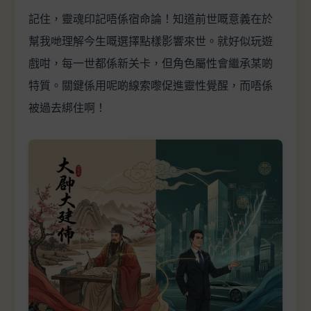
記住，靈魂印記唔係宿命論！知道前世嘅意義在於
幫我哋理解今生嘅選擇點樣影響來世。就好似玩遊
戲咁，每一世都係新关卡，但角色屬性會繼承某啲
特質。關鍵係用呢啲線索嚟促進靈性覺醒，而唔係
被過去綁住啊！