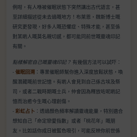
例咁，有人喺被催眠狀態下突然講出古代語言，甚
至詳細描述從未去過嘅地方！布萊恩‧魏斯博士嘅
研究更發現，好多人嘅恐懼症、特殊才能，甚至係
對某啲人嘅莫名親切感，都可能同前世嘅靈魂印記
有關。
點樣解密自己嘅靈魂印記？
有幾個方法可以試吓：
-
催眠回溯
：專業催眠師幫你進入深度放鬆狀態，喚
醒潛藏嘅前世記憶。有啲人會見到自己係古埃及祭
司，或者二戰時期嘅士兵，仲會因為釋放咗呢啲記
憶而治癒今生嘅心理創傷。
-
彩虹占卜
：透過顏色頻率解讀靈魂能量，特別適合
想知自己「命定戀愛指數」或者「桃花年」嘅朋
友。比如話你成日被藍色吸引，可能反映你前世係