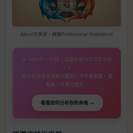
About布萊恩‧魏斯Professional illustrations
📊 8000字 × 25頁 × 涵蓋未來10年流年分析
= ？
這可能是我見過最完整的八字命書服務。重
點是：不準可退款！
看看如何分析你的命格 →