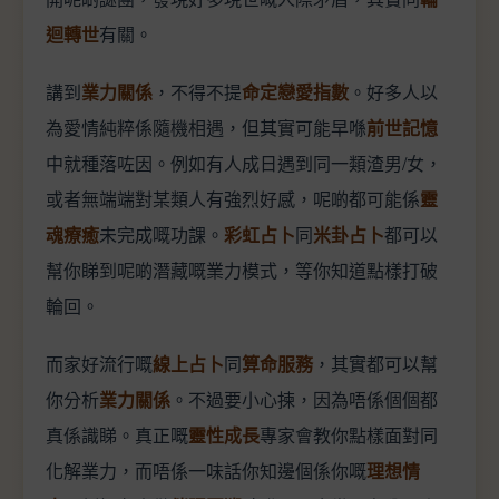
迴轉世
有關。
講到
業力關係
，不得不提
命定戀愛指數
。好多人以
為愛情純粹係隨機相遇，但其實可能早喺
前世記憶
中就種落咗因。例如有人成日遇到同一類渣男/女，
或者無端端對某類人有強烈好感，呢啲都可能係
靈
魂療癒
未完成嘅功課。
彩虹占卜
同
米卦占卜
都可以
幫你睇到呢啲潛藏嘅業力模式，等你知道點樣打破
輪回。
而家好流行嘅
線上占卜
同
算命服務
，其實都可以幫
你分析
業力關係
。不過要小心揀，因為唔係個個都
真係識睇。真正嘅
靈性成長
專家會教你點樣面對同
化解業力，而唔係一味話你知邊個係你嘅
理想情