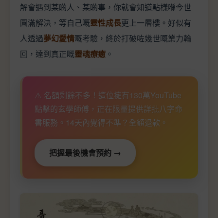
解會遇到某啲人、某啲事，你就會知道點樣喺今世
圓滿解決，等自己嘅
靈性成長
更上一層樓。好似有
人透過
夢幻愛情
嘅考驗，終於打破咗幾世嘅業力輪
回，達到真正嘅
靈魂療癒
。
⚠️ 名額剩餘不多！這位擁有130萬YouTube
點擊的玄學師傅，正在限量提供詳批八字命
書服務。14天內覺得不準？全額退款。
把握最後機會預約 →