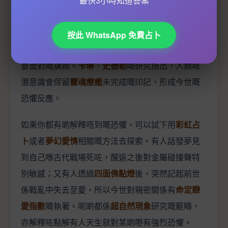
藏喺呢啲
輪迴轉世
最快3小時知道答案
嘅故事入面。比如話有個案主極
度怕火，後來發現前世係被火刑處死嘅巫師；又有
人對蛇有莫名恐懼，回溯先知道曾經喺古埃及被毒
按此 WhatsApp 免費占卜
蛇咬死。呢啲都唔係迷信，而係
靈性成長
過程中需
要面對嘅課題。
卡琳．史德勒
嘅研究指出，人類嘅
潛意識會保留
靈魂療癒
未完成嘅印記，形成今世嘅
恐懼反應。
如果你都有啲解釋唔到嘅恐懼，可以試下用
彩虹占
卜
或者
夢幻愛情
相關嘅方法去探索。有人話發夢見
到自己喺古代戰場死咗，醒返之後對金屬碰撞聲特
別敏感；又有人透過
四面佛點燈
後，突然記起前世
係戰亂中失去至愛，所以今世對親密關係有
命定戀
愛指數
嘅執著。呢啲都係
超自然現象
研究嘅範疇，
亦解釋咗點解有人天生就對某啲嘢有強烈恐懼。