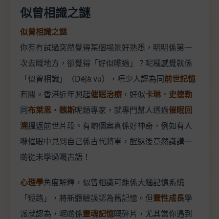
似曾相識之謎
似曾相識之謎
你有冇試過突然覺得某個場景好熟悉，明明係第一
次去嘅地方，卻覺得「好似嚟過」？呢種感覺就係
「似曾相識」（Déjà vu），唔少人認為同
前世記憶
有關。香港近年興起
催眠治療
，好似
卡琳．史德勒
同
布萊恩‧魏斯
呢類專家，就專門幫人透過
催眠回
溯
搵返前世片段。有啲個案真係好神奇，例如有人
喺催眠中見到自己係古代將軍，醒返後竟然識講一
啲從未學過嘅古語！
心理學
角度解釋，似曾相識可能係大腦記憶系統
「短路」，將新體驗誤認為舊記憶。但
靈性成長
學
派就認為，呢啲係
靈魂記憶
嘅碎片，尤其當你遇到