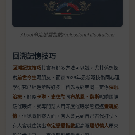
About命定戀愛指數Professional illustrations
回溯記憶技巧
回溯記憶技巧
其實有好多方法可以試，尤其係想探
索
前世今生
嘅朋友，而家2026年最新嘅技術同心理
學研究已經進步咗好多！首先最經典嘅一定係
催眠
治療
，好似
卡琳．史德勒
同
布萊恩‧魏斯
呢啲國際
級催眠師，就專門幫人用深度催眠狀態搵返
靈魂記
憶
。佢哋嘅個案入面，有人會見到自己古代打仗、
有人會喊住講出
命定戀愛指數
超高嘅
理想情人
原來