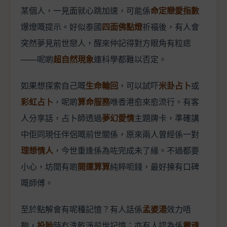
某個人，一見面就心跳加速，可能係
命定戀愛指數
爆燈嘅提示。好似泰國
四面佛點燈
祈福後，有人會
突然夢見前世戀人，醒來仲記得對方眼角有粒痣
——呢啲
超自然現象
連科學都難以否定。
如果想探索自己嘅
生命輪回
，可以試吓
米卦占卜
或
彩虹占卜
，呢啲
算命服務
喺香港愈來愈流行。有客
人分享話，占卜師透過
夢幻愛情
主題牌卡，準確講
中佢同現任伴侶嘅前世關係，原來兩人曾經係一對
理想情人
，今世重逢係為咗完成未了緣。不過都要
小心，坊間有啲
開運算算
純粹呃錢，最好揀有口碑
嘅師傅。
至於點解會有呢種記憶？有人話係
孟婆湯
效力唔
夠，
投胎
時冇洗乾淨前世記憶；亦有人認為係
靈魂