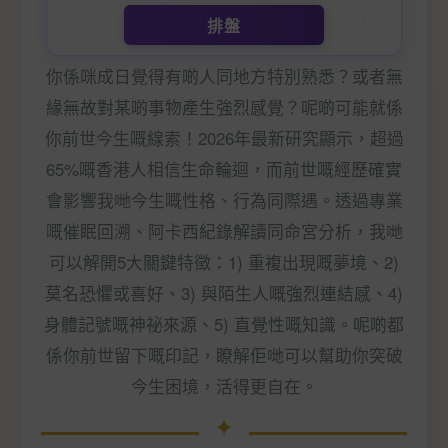
排盤
你係咪成日覺得有啲人同地方特別熟悉？或者無
緣無故對某啲事物產生強烈感覺？呢啲可能就係
你前世今生嘅線索！2026年最新研究顯示，超過
65%嘅香港人相信生命輪迴，而前世嘅經歷確實
會影響我哋今生嘅性格、行為同際遇。透過專業
嘅催眠回溯、阿卡西紀錄解讀同命宮分析，我哋
可以解開5大關鍵特徵：1) 重複出現嘅夢境、2)
莫名恐懼或喜好、3) 與陌生人嘅強烈連結感、4)
身體記號嘅神祕來源、5) 直覺性嘅知識。呢啲都
係你前世留下嘅印記，瞭解佢哋可以幫助你突破
今生困境，活得更自在。