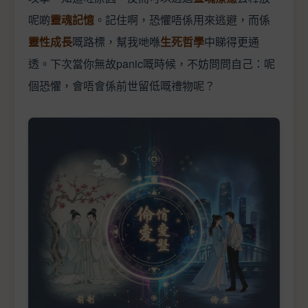
呢啲
靈魂記憶
。記住啊，恐懼唔係用來逃避，而係
靈性成長
嘅路標，幫我哋喺
生死哲學
中睇得更通
透。下次當你無故panic嘅時候，不妨問問自己：呢
個恐懼，會唔會係前世留低嘅禮物呢？