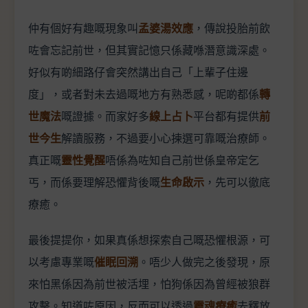
仲有個好有趣嘅現象叫
孟婆湯效應
，傳說投胎前飲
咗會忘記前世，但其實記憶只係藏喺潛意識深處。
好似有啲細路仔會突然講出自己「上輩子住邊
度」，或者對未去過嘅地方有熟悉感，呢啲都係
轉
世魔法
嘅證據。而家好多
線上占卜
平台都有提供
前
世今生
解讀服務，不過要小心揀選可靠嘅治療師。
真正嘅
靈性覺醒
唔係為咗知自己前世係皇帝定乞
丐，而係要理解恐懼背後嘅
生命啟示
，先可以徹底
療癒。
最後提提你，如果真係想探索自己嘅恐懼根源，可
以考慮專業嘅
催眠回溯
。唔少人做完之後發現，原
來怕黑係因為前世被活埋，怕狗係因為曾經被狼群
攻擊。知道咗原因，反而可以透過
靈魂療癒
去釋放