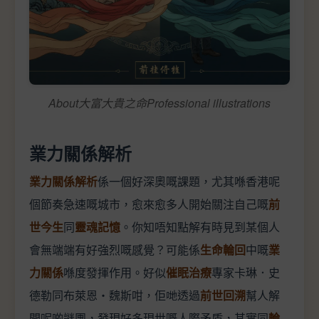
About大富大貴之命Professional illustrations
業力關係解析
業力關係解析
係一個好深奧嘅課題，尤其喺香港呢
個節奏急速嘅城市，愈來愈多人開始關注自己嘅
前
世今生
同
靈魂記憶
。你知唔知點解有時見到某個人
會無端端有好強烈嘅感覺？可能係
生命輪回
中嘅
業
力關係
喺度發揮作用。好似
催眠治療
專家卡琳．史
德勒同布萊恩‧魏斯咁，佢哋透過
前世回溯
幫人解
開呢啲謎團，發現好多現世嘅人際矛盾，其實同
輪