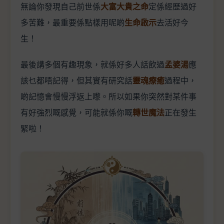
無論你發現自己前世係
大富大貴之命
定係經歷過好
多苦難，最重要係點樣用呢啲
生命啟示
去活好今
生！
最後講多個有趣現象，就係好多人話飲過
孟婆湯
應
該乜都唔記得，但其實有研究話
靈魂療癒
過程中，
啲記憶會慢慢浮返上嚟。所以如果你突然對某件事
有好強烈嘅感覺，可能就係你嘅
轉世魔法
正在發生
緊啦！