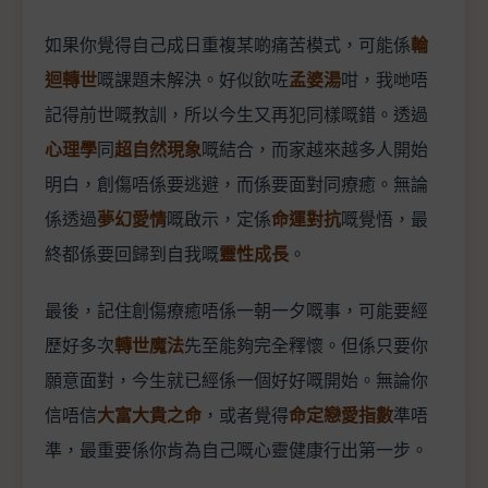
如果你覺得自己成日重複某啲痛苦模式，可能係
輪
迴轉世
嘅課題未解決。好似飲咗
孟婆湯
咁，我哋唔
記得前世嘅教訓，所以今生又再犯同樣嘅錯。透過
心理學
同
超自然現象
嘅結合，而家越來越多人開始
明白，創傷唔係要逃避，而係要面對同療癒。無論
係透過
夢幻愛情
嘅啟示，定係
命運對抗
嘅覺悟，最
終都係要回歸到自我嘅
靈性成長
。
最後，記住創傷療癒唔係一朝一夕嘅事，可能要經
歷好多次
轉世魔法
先至能夠完全釋懷。但係只要你
願意面對，今生就已經係一個好好嘅開始。無論你
信唔信
大富大貴之命
，或者覺得
命定戀愛指數
準唔
準，最重要係你肯為自己嘅心靈健康行出第一步。