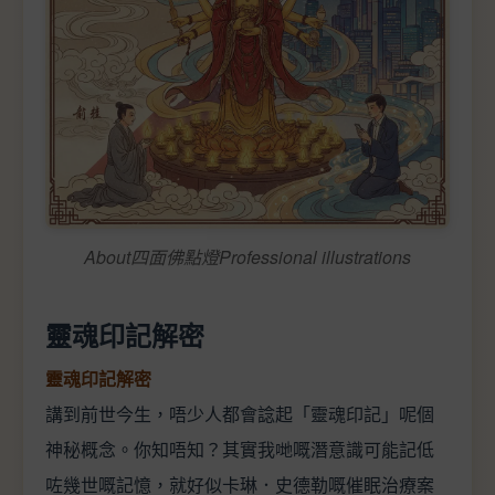
About四面佛點燈Professional illustrations
靈魂印記解密
靈魂印記解密
講到前世今生，唔少人都會諗起「靈魂印記」呢個
神秘概念。你知唔知？其實我哋嘅潛意識可能記低
咗幾世嘅記憶，就好似卡琳．史德勒嘅催眠治療案