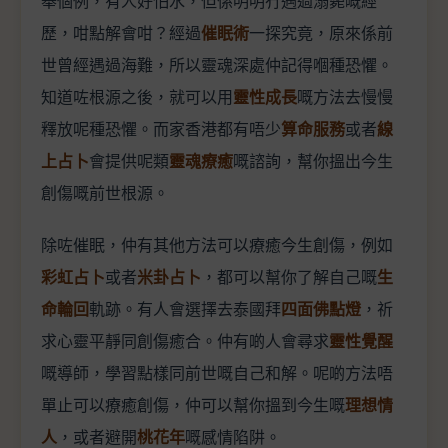
舉個例，有人好怕水，但係明明冇遇過溺斃嘅經
歷，咁點解會咁？經過
催眠術
一探究竟，原來係前
世曾經遇過海難，所以靈魂深處仲記得嗰種恐懼。
知道咗根源之後，就可以用
靈性成長
嘅方法去慢慢
釋放呢種恐懼。而家香港都有唔少
算命服務
或者
線
上占卜
會提供呢類
靈魂療癒
嘅諮詢，幫你搵出今生
創傷嘅前世根源。
除咗催眠，仲有其他方法可以療癒今生創傷，例如
彩虹占卜
或者
米卦占卜
，都可以幫你了解自己嘅
生
命輪回
軌跡。有人會選擇去泰國拜
四面佛點燈
，祈
求心靈平靜同創傷癒合。仲有啲人會尋求
靈性覺醒
嘅導師，學習點樣同前世嘅自己和解。呢啲方法唔
單止可以療癒創傷，仲可以幫你搵到今生嘅
理想情
人
，或者避開
桃花年
嘅感情陷阱。