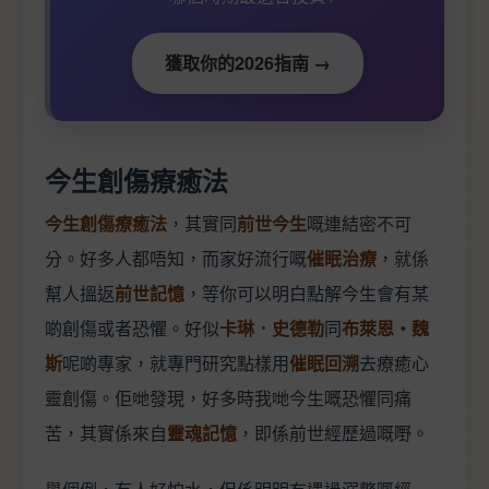
獲取你的2026指南 →
今生創傷療癒法
今生創傷療癒法
，其實同
前世今生
嘅連結密不可
分。好多人都唔知，而家好流行嘅
催眠治療
，就係
幫人搵返
前世記憶
，等你可以明白點解今生會有某
啲創傷或者恐懼。好似
卡琳．史德勒
同
布萊恩‧魏
斯
呢啲專家，就專門研究點樣用
催眠回溯
去療癒心
靈創傷。佢哋發現，好多時我哋今生嘅恐懼同痛
苦，其實係來自
靈魂記憶
，即係前世經歷過嘅嘢。