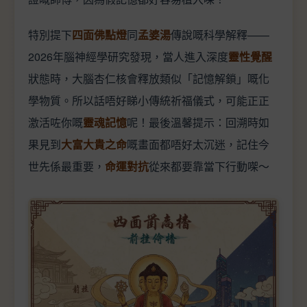
特別提下
四面佛點燈
同
孟婆湯
傳說嘅科學解釋——
2026年腦神經學研究發現，當人進入深度
靈性覺醒
狀態時，大腦杏仁核會釋放類似「記憶解鎖」嘅化
學物質。所以話唔好睇小傳統祈福儀式，可能正正
激活咗你嘅
靈魂記憶
呢！最後溫馨提示：回溯時如
果見到
大富大貴之命
嘅畫面都唔好太沉迷，記住今
世先係最重要，
命運對抗
從來都要靠當下行動㗎～