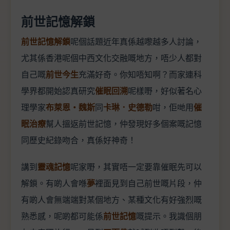
前世記憶解鎖
前世記憶解鎖
呢個話題近年真係越嚟越多人討論，
尤其係香港呢個中西文化交融嘅地方，唔少人都對
自己嘅
前世今生
充滿好奇。你知唔知啊？而家連科
學界都開始認真研究
催眠回溯
呢樣嘢，好似著名心
理學家
布萊恩‧魏斯
同
卡琳．史德勒
咁，佢哋用
催
眠治療
幫人搵返前世記憶，仲發現好多個案嘅記憶
同歷史紀錄吻合，真係好神奇！
講到
靈魂記憶
呢家嘢，其實唔一定要靠催眠先可以
解鎖。有啲人會喺
夢
裡面見到自己前世嘅片段，仲
有啲人會無端端對某個地方、某種文化有好強烈嘅
熟悉感，呢啲都可能係
前世記憶
嘅提示。我識個朋