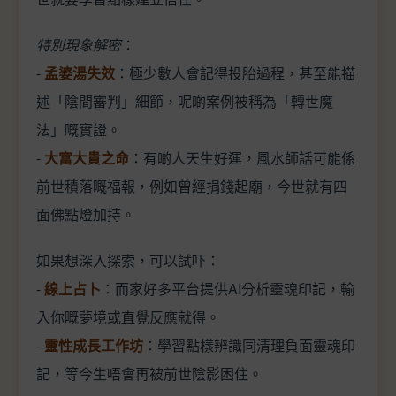
特別現象解密
：
-
孟婆湯失效
：極少數人會記得投胎過程，甚至能描
述「陰間審判」細節，呢啲案例被稱為「轉世魔
法」嘅實證。
-
大富大貴之命
：有啲人天生好運，風水師話可能係
前世積落嘅福報，例如曾經捐錢起廟，今世就有四
面佛點燈加持。
如果想深入探索，可以試吓：
-
線上占卜
：而家好多平台提供AI分析靈魂印記，輸
入你嘅夢境或直覺反應就得。
-
靈性成長工作坊
：學習點樣辨識同清理負面靈魂印
記，等今生唔會再被前世陰影困住。