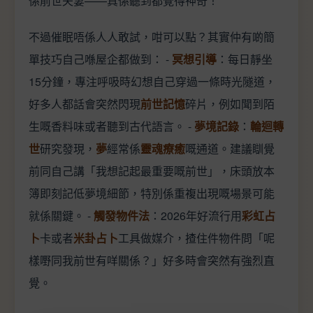
係前世夫妻——真係聽到都覺得神奇！
不過催眠唔係人人敢試，咁可以點？其實仲有啲簡
單技巧自己喺屋企都做到： -
冥想引導
：每日靜坐
15分鐘，專注呼吸時幻想自己穿過一條時光隧道，
好多人都話會突然閃現
前世記憶
碎片，例如聞到陌
生嘅香料味或者聽到古代語言。 -
夢境記錄
：
輪迴轉
世
研究發現，
夢
經常係
靈魂療癒
嘅通道。建議瞓覺
前同自己講「我想記起最重要嘅前世」，床頭放本
簿即刻記低夢境細節，特別係重複出現嘅場景可能
就係關鍵。 -
觸發物件法
：2026年好流行用
彩虹占
卜
卡或者
米卦占卜
工具做媒介，揸住件物件問「呢
樣嘢同我前世有咩關係？」好多時會突然有強烈直
覺。