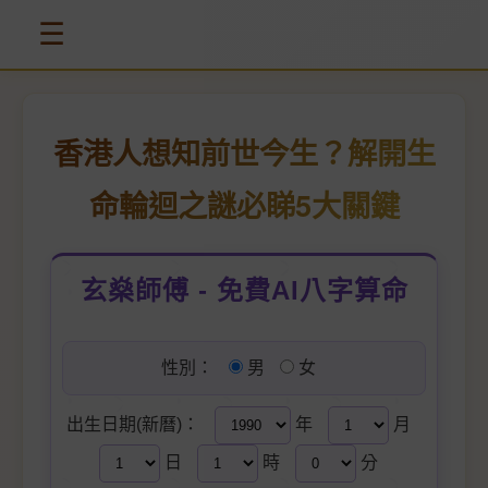
☰
香港人想知前世今生？解開生
命輪迴之謎必睇5大關鍵
玄燊師傅 - 免費AI八字算命
性別：
男
女
出生日期(新曆)：
年
月
日
時
分