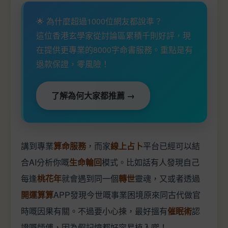
🌟 為什麼超過1000位網友都說準？
這位香港玄學家從討論區累積千則好評，現
在提供更專業的8000字命書服務。重點是有
退款保證，零風險！
了解為何大家都推薦 →
講到專業
算命服務
，而家
線上占卜
平台已經可以結
合AI分析你嘅
生命輪回
模式。比如話有人發現自己
每逢
桃花年
就會遇到同一個
轉世
靈魂，又或者透過
開運算算
APP發現今世嘅事業困境原來同古代做官
時嘅因果有關。不過要小心揀，最好搵有
催眠術
認
證嘅師傅，因為假記憶都好容易植入㗎！