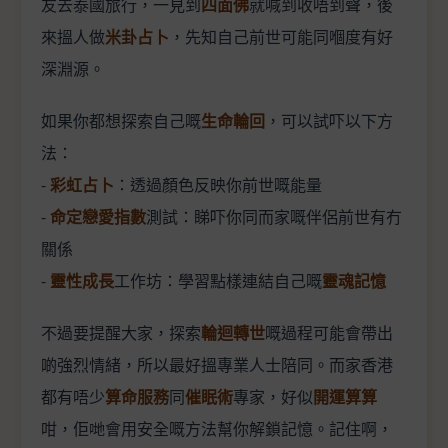
友去泰國旅行，一見到
四面佛
就喊到收唔到聲，後
來搵人做
米卦占卜
，先知自己前世可能同嗰度有好
深淵源。
如果你都想探索自己嘅
生命輪回
，可以試吓以下方
法：
-
彩虹占卜
：透過顏色反映你前世嘅能量
-
命定戀愛指數
測試：睇吓你同而家嘅伴侶前世有冇
關係
-
靈性成長
工作坊：學習點樣連結自己嘅
靈魂記憶
不過要提醒大家，探索
輪迴轉世
嘅過程可能會帶出
啲強烈情緒，所以最好搵專業人士陪同。而家香港
都有唔少
算命服務
同
催眠術
專家，好似
開運算算
咁，佢哋會用安全嘅方法幫你解鎖記憶。記住啊，