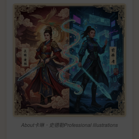
About卡琳．史德勒Professional illustrations