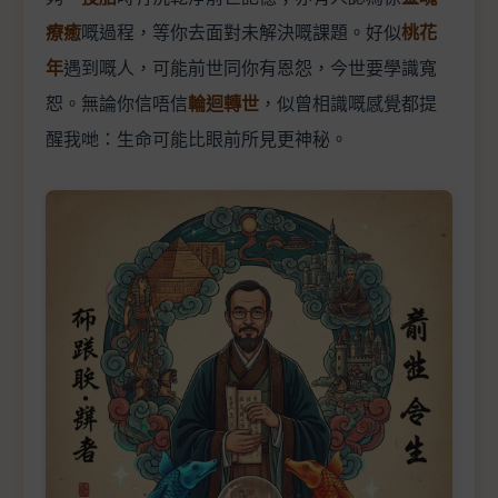
療癒
嘅過程，等你去面對未解決嘅課題。好似
桃花
年
遇到嘅人，可能前世同你有恩怨，今世要學識寬
恕。無論你信唔信
輪迴轉世
，似曾相識嘅感覺都提
醒我哋：生命可能比眼前所見更神秘。