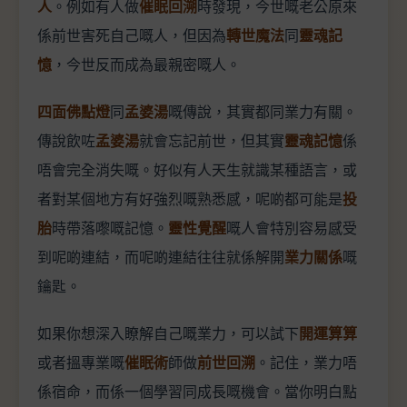
人
。例如有人做
催眠回溯
時發現，今世嘅老公原來
係前世害死自己嘅人，但因為
轉世魔法
同
靈魂記
憶
，今世反而成為最親密嘅人。
四面佛點燈
同
孟婆湯
嘅傳說，其實都同業力有關。
傳說飲咗
孟婆湯
就會忘記前世，但其實
靈魂記憶
係
唔會完全消失嘅。好似有人天生就識某種語言，或
者對某個地方有好強烈嘅熟悉感，呢啲都可能是
投
胎
時帶落嚟嘅記憶。
靈性覺醒
嘅人會特別容易感受
到呢啲連結，而呢啲連結往往就係解開
業力關係
嘅
鑰匙。
如果你想深入瞭解自己嘅業力，可以試下
開運算算
或者搵專業嘅
催眠術
師做
前世回溯
。記住，業力唔
係宿命，而係一個學習同成長嘅機會。當你明白點