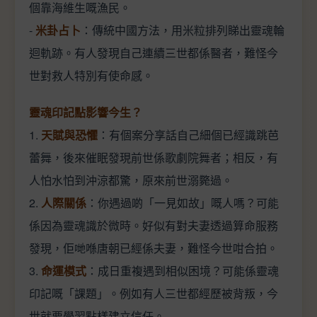
個靠海維生嘅漁民。
-
米卦占卜
：傳統中國方法，用米粒排列睇出靈魂輪
迴軌跡。有人發現自己連續三世都係醫者，難怪今
世對救人特別有使命感。
靈魂印記點影響今生？
1.
天賦與恐懼
：有個案分享話自己細個已經識跳芭
蕾舞，後來催眠發現前世係歌劇院舞者；相反，有
人怕水怕到沖涼都驚，原來前世溺斃過。
2.
人際關係
：你遇過啲「一見如故」嘅人嗎？可能
係因為靈魂識於微時。好似有對夫妻透過算命服務
發現，佢哋喺唐朝已經係夫妻，難怪今世咁合拍。
3.
命運模式
：成日重複遇到相似困境？可能係靈魂
印記嘅「課題」。例如有人三世都經歷被背叛，今
世就要學習點樣建立信任。