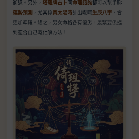
衡返。另外，
塔羅牌占卜
同
命理諮詢
都可以幫手睇
運勢預測
，尤其係
真太陽時
計出嚟嘅
生辰八字
，會
更加準確。總之，男女命格各有優劣，最緊要係搵
到適合自己嘅化解方法！