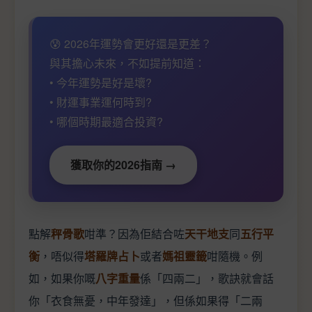
😰 2026年運勢會更好還是更差？
與其擔心未來，不如提前知道：
• 今年運勢是好是壞?
• 財運事業運何時到?
• 哪個時期最適合投資?
獲取你的2026指南 →
點解
秤骨歌
咁準？因為佢結合咗
天干地支
同
五行平
衡
，唔似得
塔羅牌占卜
或者
媽祖靈籤
咁隨機。例
如，如果你嘅
八字重量
係「四兩二」，歌訣就會話
你「衣食無憂，中年發達」，但係如果得「二兩