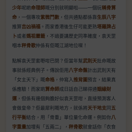
少年
呢啲
命理師
嘅分別就明顯啦——一個玩
稱骨算
命
，一個專攻
紫微鬥數
，但共通點都係靠
生辰八字
推算
吉凶禍福
。而家香港後生仔可能更熟
塔羅牌占
卜
或者
媽祖靈籤
，不過要講歷史同準確度，袁天罡
嗰本
秤骨歌
仲係有佢嘅江湖地位㗎！
點解袁天罡套嘢咁巴閉？佢當年幫
武則天
批命嘅故
事就係經典例子。傳說佢用
八字命盤
計出武則天有
「女主天下」嘅
命格
，仲寫入
推背圖
預言，結果真
係應驗！而家啲
算命師
成日話自己睇得通
姻緣財
運
，但係有邊個夠膽好似袁天罡咁，直接預測客人
會做皇帝？佢最犀利嘅地方，就係將
天干地支
同
五
行平衡
結合，用「骨重」單位量化命運。例如你
八
字重量
加埋有「五兩二」，
秤骨歌
就會話你「衣食