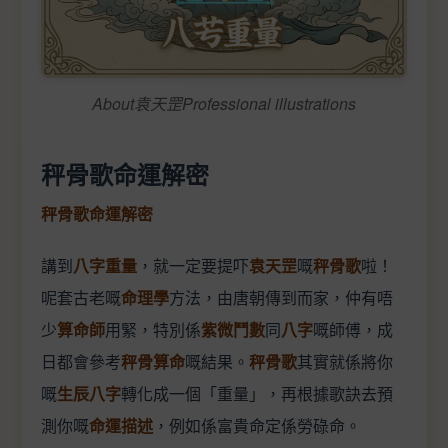
About袁天罡Professional illustrations
秤骨歌命運解密
秤骨歌命運解密
講到
八字重量
，就一定要提吓
袁天罡
嘅
秤骨歌
啦！
呢套古老嘅
命理學
方法，由唐朝傳到而家，仲有唔
少
算命師
用緊，特別係
紫微鬥數
同
八字
嘅師傅，成
日都會參考
秤骨算命
嘅結果。
秤骨歌
其實就係將你
嘅
生辰八字
轉化成一個「重量」，再根據歌訣去預
測你嘅
命運描述
，例如係富貴命定係勞碌命。