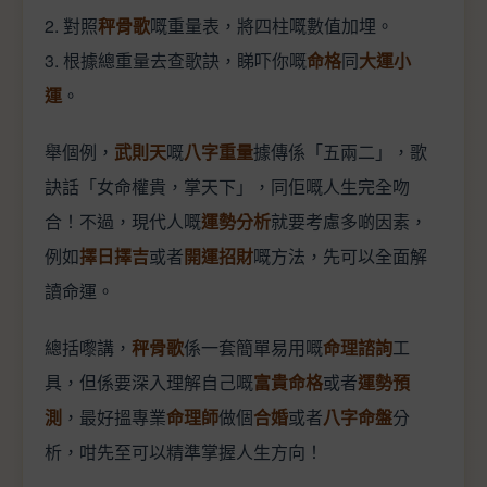
2. 對照
秤骨歌
嘅重量表，將四柱嘅數值加埋。
3. 根據總重量去查歌訣，睇吓你嘅
命格
同
大運小
運
。
舉個例，
武則天
嘅
八字重量
據傳係「五兩二」，歌
訣話「女命權貴，掌天下」，同佢嘅人生完全吻
合！不過，現代人嘅
運勢分析
就要考慮多啲因素，
例如
擇日擇吉
或者
開運招財
嘅方法，先可以全面解
讀命運。
總括嚟講，
秤骨歌
係一套簡單易用嘅
命理諮詢
工
具，但係要深入理解自己嘅
富貴命格
或者
運勢預
測
，最好搵專業
命理師
做個
合婚
或者
八字命盤
分
析，咁先至可以精準掌握人生方向！