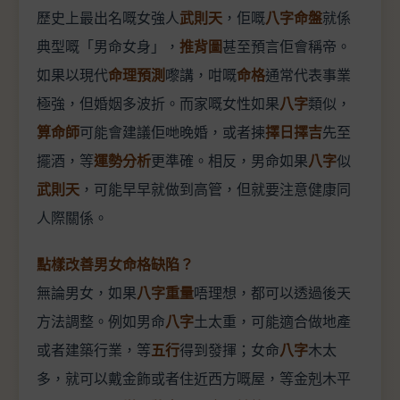
歷史上最出名嘅女強人
武則天
，佢嘅
八字命盤
就係
典型嘅「男命女身」，
推背圖
甚至預言佢會稱帝。
如果以現代
命理預測
嚟講，咁嘅
命格
通常代表事業
極強，但婚姻多波折。而家嘅女性如果
八字
類似，
算命師
可能會建議佢哋晚婚，或者揀
擇日擇吉
先至
擺酒，等
運勢分析
更準確。相反，男命如果
八字
似
武則天
，可能早早就做到高管，但就要注意健康同
人際關係。
點樣改善男女命格缺陷？
無論男女，如果
八字重量
唔理想，都可以透過後天
方法調整。例如男命
八字
土太重，可能適合做地產
或者建築行業，等
五行
得到發揮；女命
八字
木太
多，就可以戴金飾或者住近西方嘅屋，等金剋木平