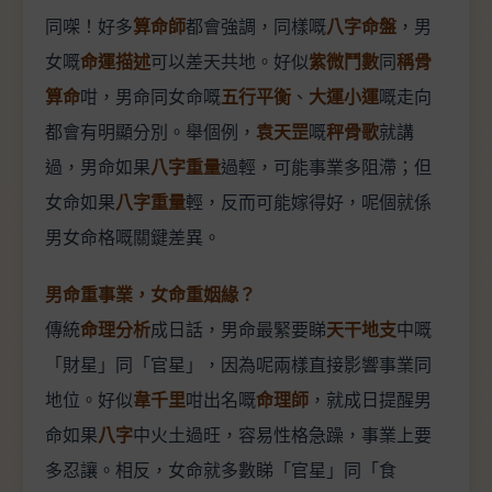
同㗎！好多
算命師
都會強調，同樣嘅
八字命盤
，男
女嘅
命運描述
可以差天共地。好似
紫微鬥數
同
稱骨
算命
咁，男命同女命嘅
五行平衡
、
大運小運
嘅走向
都會有明顯分別。舉個例，
袁天罡
嘅
秤骨歌
就講
過，男命如果
八字重量
過輕，可能事業多阻滯；但
女命如果
八字重量
輕，反而可能嫁得好，呢個就係
男女命格嘅關鍵差異。
男命重事業，女命重姻緣？
傳統
命理分析
成日話，男命最緊要睇
天干地支
中嘅
「財星」同「官星」，因為呢兩樣直接影響事業同
地位。好似
韋千里
咁出名嘅
命理師
，就成日提醒男
命如果
八字
中火土過旺，容易性格急躁，事業上要
多忍讓。相反，女命就多數睇「官星」同「食