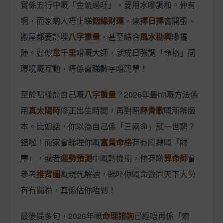
實係五行中嘅「金氣過旺」，要用水嚟調和。仲有
啊，而家啲人唔止睇
姻緣財運
，連
擇日擇吉
開張、
搬屋都要計埋
八字重量
，甚至結合
風水勘輿
嚟擺
陣。好似
韋千里
咁嘅大師，就成日強調「命格」同
環境嘅互動，唔係齋睇數字咁簡單！
至於點樣計自己嘅
八字重量
？2026年最hit嘅方法係
用
真太陽時
修正出生時間，再對照
秤骨歌
嘅新解版
本。比如話，你以為自己係「三兩命」就一世窮？
錯啦！而家會睇埋你嘅
富貴命格
有冇隱藏嘅「財
庫」，或者
運勢預測
中嘅轉機期。仲有啲
算命師
會
參考
推背圖
嘅現代解讀，睇吓你嘅命數同天下大勢
有冇關聯，真係估你唔到！
最後提多句，2026年嘅
命理諮詢
已經唔再係「齋