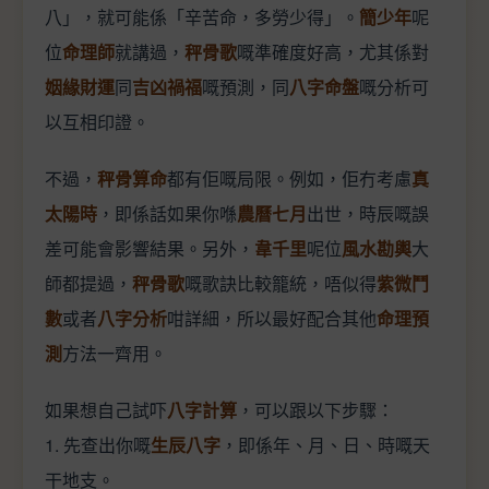
八」，就可能係「辛苦命，多勞少得」。
簡少年
呢
位
命理師
就講過，
秤骨歌
嘅準確度好高，尤其係對
姻緣財運
同
吉凶禍福
嘅預測，同
八字命盤
嘅分析可
以互相印證。
不過，
秤骨算命
都有佢嘅局限。例如，佢冇考慮
真
太陽時
，即係話如果你喺
農曆七月
出世，時辰嘅誤
差可能會影響結果。另外，
韋千里
呢位
風水勘輿
大
師都提過，
秤骨歌
嘅歌訣比較籠統，唔似得
紫微鬥
數
或者
八字分析
咁詳細，所以最好配合其他
命理預
測
方法一齊用。
如果想自己試吓
八字計算
，可以跟以下步驟：
1. 先查出你嘅
生辰八字
，即係年、月、日、時嘅天
干地支。