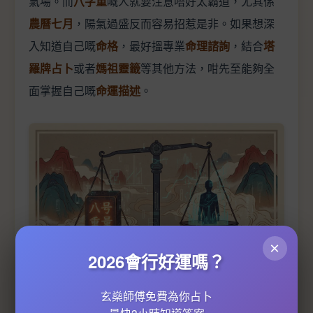
氣場。而
八字重
嘅人就要注意唔好太霸道，尤其係
農曆七月
，陽氣過盛反而容易招惹是非。如果想深
入知道自己嘅
命格
，最好搵專業
命理諮詢
，結合
塔
羅牌占卜
或者
媽祖靈籤
等其他方法，咁先至能夠全
面掌握自己嘅
命運描述
。
×
2026會行好運嗎？
玄燊師傅免費為你占卜