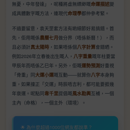
無憂，中年發達」，呢種將虛無縹緲嘅
命運描述
變
成具體數字嘅方法，連現代
命理學
都仲參考緊。
不過要留意，袁天罡套方法有啲細節好易搞錯。首
先，佢用嘅係
農曆七月
做分界（唔係新曆！），而
且必須計
真太陽時
，如果唔係個
八字計算
會錯晒。
例如2026年立春後出生嘅人，
八字重量
嘅年柱要當
甲辰年而唔係乙巳年。另外，佢嘅
運勢預測
好重視
「骨重」同
大運小運
嘅互動——就算你
八字
本身夠
重，如果撞正「交運」時辰唔吉利，都可能要捱幾
年衰運。呢點同
韋千里
提倡嘅
風水勘輿
互補，一個
主內（命格），一個主外（環境）。
🌟 為什麼超過1000位網友都說準？