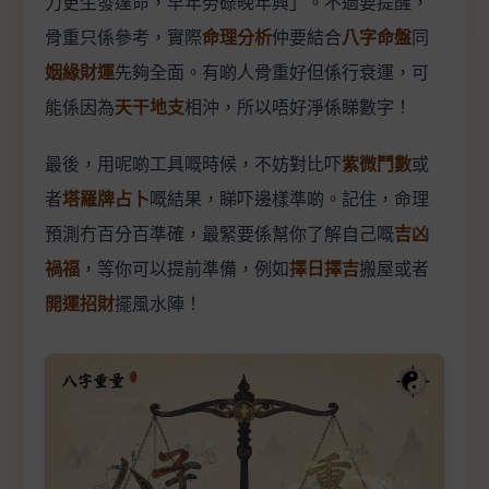
力更生發達命，早年勞碌晚年興」。不過要提醒，
骨重只係參考，實際
命理分析
仲要結合
八字命盤
同
姻緣財運
先夠全面。有啲人骨重好但係行衰運，可
能係因為
天干地支
相沖，所以唔好淨係睇數字！
最後，用呢啲工具嘅時候，不妨對比吓
紫微鬥數
或
者
塔羅牌占卜
嘅結果，睇吓邊樣準啲。記住，命理
預測冇百分百準確，最緊要係幫你了解自己嘅
吉凶
禍福
，等你可以提前準備，例如
擇日擇吉
搬屋或者
開運招財
擺風水陣！