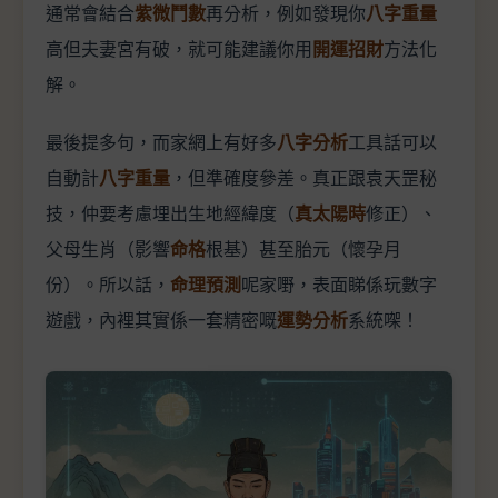
通常會結合
紫微鬥數
再分析，例如發現你
八字重量
高但夫妻宮有破，就可能建議你用
開運招財
方法化
解。
最後提多句，而家網上有好多
八字分析
工具話可以
自動計
八字重量
，但準確度參差。真正跟袁天罡秘
技，仲要考慮埋出生地經緯度（
真太陽時
修正）、
父母生肖（影響
命格
根基）甚至胎元（懷孕月
份）。所以話，
命理預測
呢家嘢，表面睇係玩數字
遊戲，內裡其實係一套精密嘅
運勢分析
系統㗎！