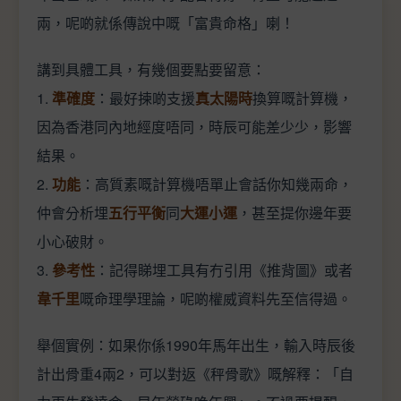
兩，呢啲就係傳說中嘅「富貴命格」喇！
講到具體工具，有幾個要點要留意：
1.
準確度
：最好揀啲支援
真太陽時
換算嘅計算機，
因為香港同內地經度唔同，時辰可能差少少，影響
結果。
2.
功能
：高質素嘅計算機唔單止會話你知幾兩命，
仲會分析埋
五行平衡
同
大運小運
，甚至提你邊年要
小心破財。
3.
參考性
：記得睇埋工具有冇引用《推背圖》或者
韋千里
嘅命理學理論，呢啲權威資料先至信得過。
舉個實例：如果你係1990年馬年出生，輸入時辰後
計出骨重4兩2，可以對返《秤骨歌》嘅解釋：「自