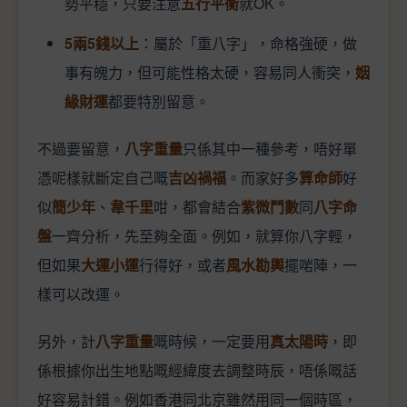
勢平穩，只要注意
五行平衡
就OK。
5兩5錢以上
：屬於「重八字」，命格強硬，做
事有魄力，但可能性格太硬，容易同人衝突，
姻
緣財運
都要特別留意。
不過要留意，
八字重量
只係其中一種參考，唔好單
憑呢樣就斷定自己嘅
吉凶禍福
。而家好多
算命師
好
似
簡少年
、
韋千里
咁，都會結合
紫微鬥數
同
八字命
盤
一齊分析，先至夠全面。例如，就算你八字輕，
但如果
大運小運
行得好，或者
風水勘輿
擺啱陣，一
樣可以改運。
另外，計
八字重量
嘅時候，一定要用
真太陽時
，即
係根據你出生地點嘅經緯度去調整時辰，唔係嘅話
好容易計錯。例如香港同北京雖然用同一個時區，