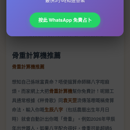
最快3小時知道答案
按此 WhatsApp 免費占卜
About算命師Professional illustrations
骨重計算機推薦
骨重計算機推薦
想知自己係咪富貴命？唔使搵算命師睇八字咁麻
煩，而家網上大把
骨重計算機
幫你免費計！呢類工
具通常根據《秤骨歌》同
袁天罡
流傳落嚟嘅稱骨算
命法，輸入你嘅
生辰八字
（包括農曆出生年月日
時）就會自動計出你嘅「骨重」。例如2026年甲辰
年出世嘅人，如果八字配合得好，骨重可能超過5