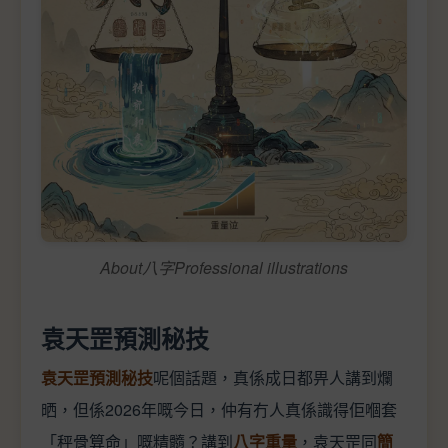
About八字Professional illustrations
袁天罡預測秘技
袁天罡預測秘技
呢個話題，真係成日都畀人講到爛
晒，但係2026年嘅今日，仲有冇人真係識得佢嗰套
「秤骨算命」嘅精髓？講到
八字重量
，袁天罡同
簡