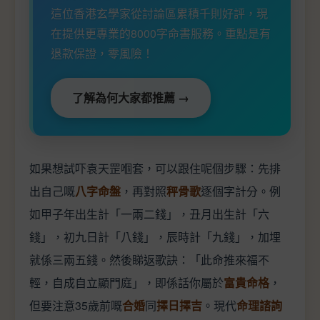
這位香港玄學家從討論區累積千則好評，現
在提供更專業的8000字命書服務。重點是有
退款保證，零風險！
了解為何大家都推薦 →
如果想試吓袁天罡嗰套，可以跟住呢個步驟：先排
出自己嘅
八字命盤
，再對照
秤骨歌
逐個字計分。例
如甲子年出生計「一兩二錢」，丑月出生計「六
錢」，初九日計「八錢」，辰時計「九錢」，加埋
就係三兩五錢。然後睇返歌訣：「此命推來福不
輕，自成自立顯門庭」，即係話你屬於
富貴命格
，
但要注意35歲前嘅
合婚
同
擇日擇吉
。現代
命理諮詢