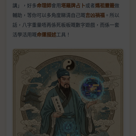
講」，好多
命理師
會用
塔羅牌占卜
或者
媽祖靈籤
做
輔助，等你可以多角度睇清自己嘅
吉凶禍福
。所以
話，八字重量唔再係死板板嘅數字遊戲，而係一套
活學活用嘅
命運描述
工具！