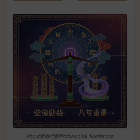
About紫微鬥數Professional illustrations