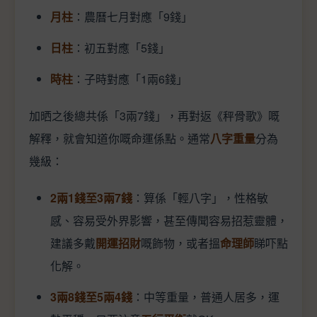
月柱
：農曆七月對應「9錢」
日柱
：初五對應「5錢」
時柱
：子時對應「1兩6錢」
加晒之後總共係「3兩7錢」，再對返《秤骨歌》嘅
解釋，就會知道你嘅命運係點。通常
八字重量
分為
幾級：
2兩1錢至3兩7錢
：算係「輕八字」，性格敏
感、容易受外界影響，甚至傳聞容易招惹靈體，
建議多戴
開運招財
嘅飾物，或者搵
命理師
睇吓點
化解。
3兩8錢至5兩4錢
：中等重量，普通人居多，運