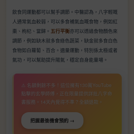
飲食同運動都可以幫手調節。中醫認為，八字輕嘅
人通常氣血較弱，可以多食補氣血嘅食物，例如紅
棗、枸杞、當歸。
五行平衡
亦可以透過食物顏色來
調節，例如缺木就多食綠色蔬菜，缺金就多食白色
食物如白蘿蔔、百合。適量運動，特別係太極或者
氣功，可以幫助提升陽氣，穩定自身能量場。
⚠️ 名額剩餘不多！這位擁有130萬YouTube
點擊的玄學師傅，正在限量提供詳批八字命
書服務。14天內覺得不準？全額退款。
把握最後機會預約 →