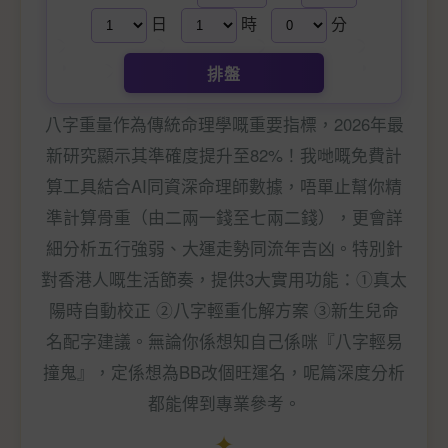
日
時
分
排盤
八字重量作為傳統命理學嘅重要指標，2026年最
新研究顯示其準確度提升至82%！我哋嘅免費計
算工具結合AI同資深命理師數據，唔單止幫你精
準計算骨重（由二兩一錢至七兩二錢），更會詳
細分析五行強弱、大運走勢同流年吉凶。特別針
對香港人嘅生活節奏，提供3大實用功能：①真太
陽時自動校正 ②八字輕重化解方案 ③新生兒命
名配字建議。無論你係想知自己係咪『八字輕易
撞鬼』，定係想為BB改個旺運名，呢篇深度分析
都能俾到專業參考。