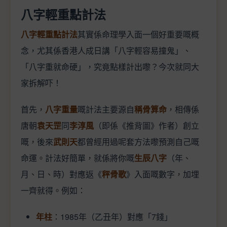
八字輕重點計法
八字輕重點計法
其實係命理學入面一個好重要嘅概
念，尤其係香港人成日講「八字輕容易撞鬼」、
「八字重就命硬」，究竟點樣計出嚟？今次就同大
家拆解吓！
首先，
八字重量
嘅計法主要源自
稱骨算命
，相傳係
唐朝
袁天罡
同
李淳風
（即係《推背圖》作者）創立
嘅，後來
武則天
都曾經用過呢套方法嚟預測自己嘅
命運。計法好簡單，就係將你嘅
生辰八字
（年、
月、日、時）對應返《
秤骨歌
》入面嘅數字，加埋
一齊就得。例如：
年柱
：1985年（乙丑年）對應「7錢」