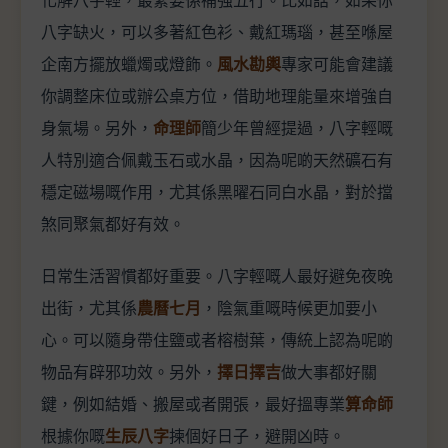
八字缺火，可以多著紅色衫、戴紅瑪瑙，甚至喺屋
企南方擺放蠟燭或燈飾。
風水勘輿
專家可能會建議
你調整床位或辦公桌方位，借助地理能量來增強自
身氣場。另外，
命理師
簡少年曾經提過，八字輕嘅
人特別適合佩戴玉石或水晶，因為呢啲天然礦石有
穩定磁場嘅作用，尤其係黑曜石同白水晶，對於擋
煞同聚氣都好有效。
日常生活習慣都好重要。八字輕嘅人最好避免夜晚
出街，尤其係
農曆七月
，陰氣重嘅時候更加要小
心。可以隨身帶住鹽或者榕樹葉，傳統上認為呢啲
物品有辟邪功效。另外，
擇日擇吉
做大事都好關
鍵，例如結婚、搬屋或者開張，最好搵專業
算命師
根據你嘅
生辰八字
揀個好日子，避開凶時。