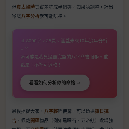
但
真太陽時
其實差咗成半個鐘，如果唔調整，計出
嚟嘅
八字分析
就可能唔準。
📊 8000字 × 25頁 × 涵蓋未來10年流年分析
= ？
這可能是我見過最完整的八字命書服務。重
點是：不準可退款！
看看如何分析你的命格 →
最後提提大家，
八字輕
唔使驚，可以透過
擇日擇
吉
、佩戴
開運
物品（例如黑曜石、五帝錢）嚟增強