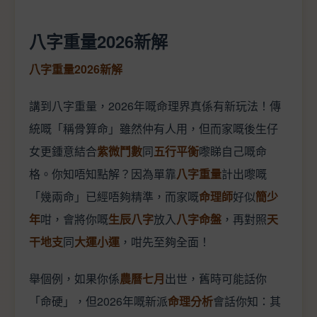
八字重量2026新解
八字重量2026新解
講到八字重量，2026年嘅命理界真係有新玩法！傳
統嘅「稱骨算命」雖然仲有人用，但而家嘅後生仔
女更鍾意結合
紫微鬥數
同
五行平衡
嚟睇自己嘅命
格。你知唔知點解？因為單靠
八字重量
計出嚟嘅
「幾兩命」已經唔夠精準，而家嘅
命理師
好似
簡少
年
咁，會將你嘅
生辰八字
放入
八字命盤
，再對照
天
干地支
同
大運小運
，咁先至夠全面！
舉個例，如果你係
農曆七月
出世，舊時可能話你
「命硬」，但2026年嘅新派
命理分析
會話你知：其