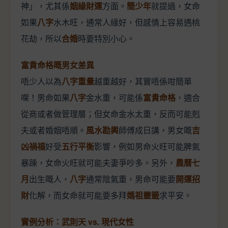
神」，尤其係
姻緣財運
方面。
簡少年
就提過，女命
如果
八字
水木旺，通常人緣好，但感情上容易遇桃
花劫，所以
合婚
時要特別小心。
富貴命格嘅男女差異
唔少人以為
八字重量
越重越好，其實唔係咁簡單
㗎！男命如果
八字
金水重，可能係
富貴命格
，適合
從商或者做管理層；但女命金水太重，反而可能剋
夫或者婚姻唔順。
風水勘輿
師傅成日講，男女嘅
吉
凶禍福
好受
五行平衡
影響，例如男命火旺可能脾氣
暴躁，女命火旺就可能夫妻爭吵多。另外，
農曆七
月
出生嘅人，
八字
通常陰氣重，男命可能要
開運招
財
化解，而女命就可能要多拜
媽祖靈籤
求平安。
實例分析：武則天 vs. 現代女性